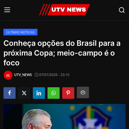
ÚLTIMAS NOTICIAS
AO VIVO
Conheça opções do Brasil para a
próxima Copa; meio-campo é o
PIRACICABA
foco
CAMPINAS
UTV_NEWS
07/07/2026 - 23:10
LIMEIRA
ESPIRITO SANTO
Economia
Cultura