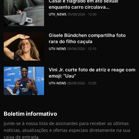
Casal é flagrado em ato sexual
enquanto carro circulava...
UTV_NEWS
05/08/2026 - 12:00
Gisele Bündchen compartilha foto
rara do filho caçula
UTV-NEWS
09/08/2026 - 12:10
Vini Jr. curte foto de atriz e reage com
emoji: “Uau”
UTV-NEWS
08/08/2026 - 12:00
Boletim informativo
Junte-se à nossa lista de assinantes para receber as últimas
notícias, atualizações e ofertas especiais diretamente na sua
caixa de entrada.