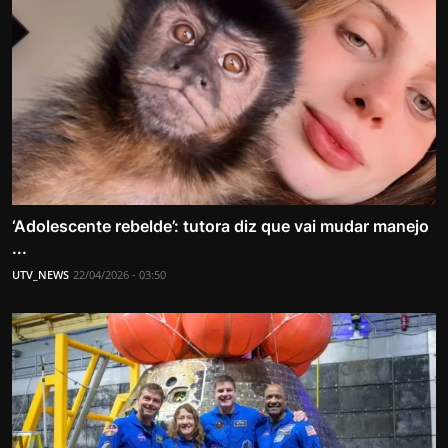
‘Adolescente rebelde’: tutora diz que vai mudar manejo
...
UTV_NEWS
22/04/2026 - 03:50