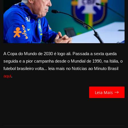
Internacional
APOIE
Educação
Justiça
A Copa do Mundo de 2030 é logo ali. Passada a sexta queda
seguida e a pior campanha desde o Mundial de 1990, na Itália, o
Política
futebol brasileiro volta... leia mais no Notícias ao Minuto Brasil
aqui
.
Saúde
Esportes
Leia Mais
Fama e TV
FALE CONOSCO