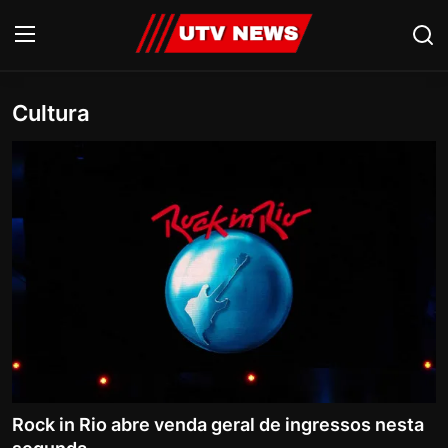
Cultura
AO VIVO
PIRACICABA
CAMPINAS
LIMEIRA
ESPIRITO SANTO
Economia
Cultura
Rock in Rio abre venda geral de ingressos nesta