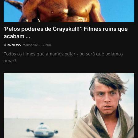
'Pelos poderes de Grayskull!': Filmes ruins que
acabam ...
UTV-NEWS
25/05/2026 - 22:00
Todos os filmes que amamos odiar - ou será que odiamos
amar?