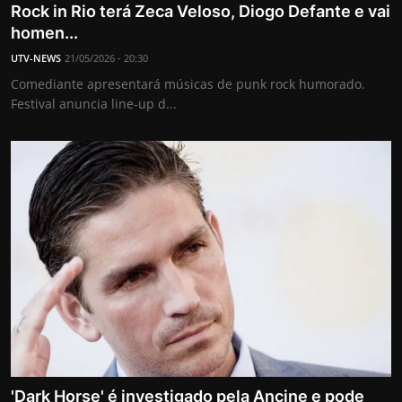
Rock in Rio terá Zeca Veloso, Diogo Defante e vai
homen...
UTV-NEWS
21/05/2026 - 20:30
Comediante apresentará músicas de punk rock humorado.
Festival anuncia line-up d...
'Dark Horse' é investigado pela Ancine e pode