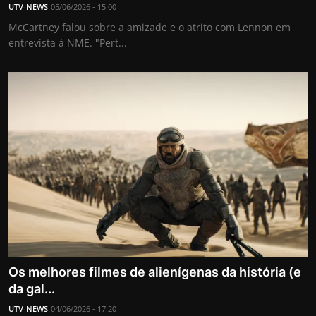
UTV-NEWS
05/06/2026 - 15:00
McCartney falou sobre a amizade e o atrito com Lennon em
entrevista à NME. "Pert...
Os melhores filmes de alienígenas da história (e
da gal...
UTV-NEWS
04/06/2026 - 17:20