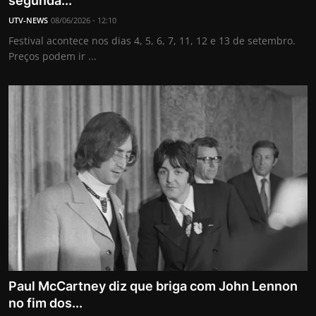
segunda...
Internacional
UTV-NEWS
08/06/2026 - 12:10
Festival acontece nos dias 4, 5, 6, 7, 11, 12 e 13 de setembro.
APOIE
Preços podem ir ...
Educação
Justiça
Política
Saúde
Esportes
Fama e TV
Paul McCartney diz que briga com John Lennon
FALE CONOSCO
no fim dos...