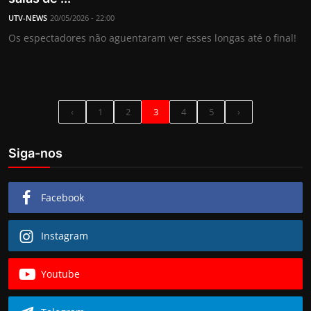
UTV-NEWS
20/05/2026 - 22:00
Os espectadores não aguentaram ver esses longas até o final!
‹
1
2
3
4
5
›
Siga-nos
Facebook
Instagram
Youtube