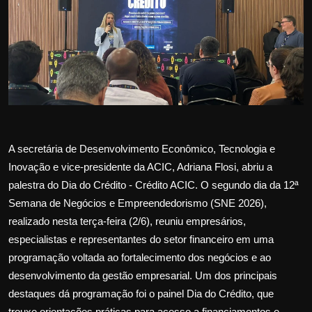
Internacional
APOIE
Educação
Justiça
A secretária de Desenvolvimento Econômico, Tecnologia e
Política
Inovação e vice-presidente da ACIC, Adriana Flosi, abriu a
palestra do Dia do Crédito - Crédito ACIC. O segundo dia da 12ª
Saúde
Semana de Negócios e Empreendedorismo (SNE 2026),
Esportes
realizado nesta terça-feira (2/6), reuniu empresários,
especialistas e representantes do setor financeiro em uma
Fama e TV
programação voltada ao fortalecimento dos negócios e ao
desenvolvimento da gestão empresarial. Um dos principais
FALE CONOSCO
destaques dá programação foi o painel Dia do Crédito, que
trouxe orientações práticas para acesso a financiamentos e