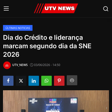
ÚLTIMAS NOTICIAS
AO VIVO
Dia do Crédito e liderança
marcam segundo dia da SNE
PIRACICABA
2026
CAMPINAS
UTV_NEWS
03/06/2026 - 14:50
LIMEIRA
ESPIRITO SANTO
Economia
Cultura