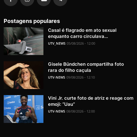
Postagens populares
Casal é flagrado em ato sexual
enquanto carro circulava...
UTV_NEWS
05/08/2026 - 12:00
Gisele Bündchen compartilha foto
rara do filho caçula
UTV-NEWS
09/08/2026 - 12:10
Vini Jr. curte foto de atriz e reage com
emoji: “Uau”
UTV-NEWS
08/08/2026 - 12:00