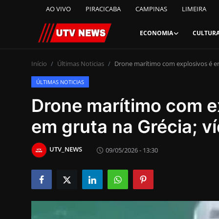
AO VIVO
PIRACICABA
CAMPINAS
LIMEIRA
ECONOMIA
CULTUR
AO VIVO
Início
Últimas Noticias
Drone marítimo com explosivos é en
ÚLTIMAS NOTICIAS
PIRACICABA
Drone marítimo com e
CAMPINAS
em gruta na Grécia; v
LIMEIRA
UTV_NEWS
09/05/2026 - 13:30
ESPIRITO SANTO
Economia
Cultura