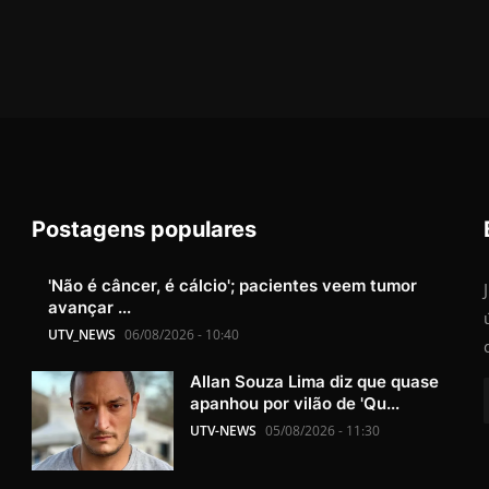
Postagens populares
'Não é câncer, é cálcio'; pacientes veem tumor
avançar ...
UTV_NEWS
06/08/2026 - 10:40
Allan Souza Lima diz que quase
apanhou por vilão de 'Qu...
UTV-NEWS
05/08/2026 - 11:30