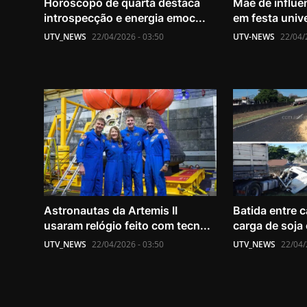
Horóscopo de quarta destaca
Mãe de influe
introspecção e energia emoc...
em festa unive
UTV_NEWS
22/04/2026 - 03:50
UTV-NEWS
22/04/
Astronautas da Artemis II
Batida entre 
usaram relógio feito com tecn...
carga de soja e
UTV_NEWS
22/04/2026 - 03:50
UTV_NEWS
22/04/