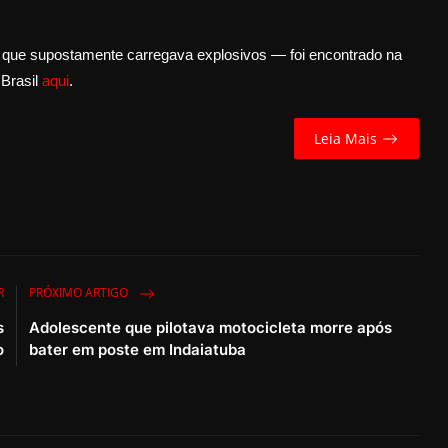
 que supostamente carregava explosivos — foi encontrado na
 Brasil
aqui
.
Leia Mais
R
PRÓXIMO ARTIGO
s
Adolescente que pilotava motocicleta morre após
o
bater em poste em Indaiatuba