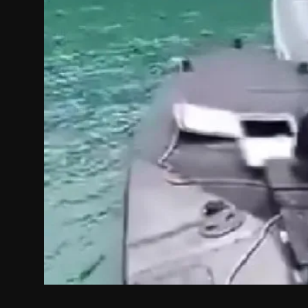
Internacional
APOIE
Educação
Justiça
Política
Saúde
Esportes
Fama e TV
FALE CONOSCO