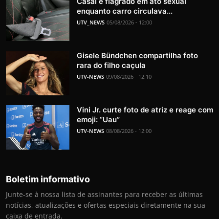
Casal é flagrado em ato sexual
enquanto carro circulava...
UTV_NEWS
05/08/2026 - 12:00
Gisele Bündchen compartilha foto
rara do filho caçula
UTV-NEWS
09/08/2026 - 12:10
Vini Jr. curte foto de atriz e reage com
emoji: “Uau”
UTV-NEWS
08/08/2026 - 12:00
Boletim informativo
Junte-se à nossa lista de assinantes para receber as últimas
notícias, atualizações e ofertas especiais diretamente na sua
caixa de entrada.