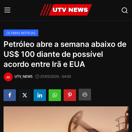
ÚLTIMAS NOTICIAS
AO VIVO
Petróleo abre a semana abaixo de
US$ 100 diante de possível
PIRACICABA
acordo entre Irã e EUA
CAMPINAS
UTV_NEWS
25/05/2026 - 04:00
LIMEIRA
ESPIRITO SANTO
Economia
Cultura