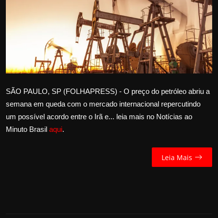
Internacional
APOIE
Educação
Justiça
SÃO PAULO, SP (FOLHAPRESS) - O preço do petróleo abriu a
semana em queda com o mercado internacional repercutindo
Política
um possível acordo entre o Irã e... leia mais no Notícias ao
Minuto Brasil
aqui
.
Saúde
Esportes
Leia Mais
Fama e TV
FALE CONOSCO