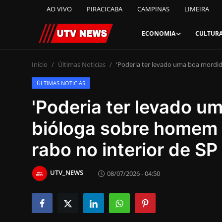
AO VIVO
PIRACICABA
CAMPINAS
LIMEIRA
ECONOMIA
CULTUR
AO VIVO
Início
Últimas Noticias
'Poderia ter levado uma boa mordid
ÚLTIMAS NOTICIAS
PIRACICABA
'Poderia ter levado um
CAMPINAS
bióloga sobre homem 
LIMEIRA
rabo no interior de SP
ESPIRITO SANTO
UTV_NEWS
08/07/2026 - 04:50
Economia
Cultura