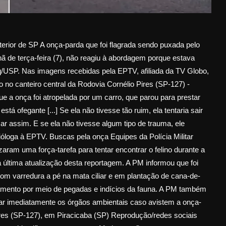
erior de SP A onça-parda que foi flagrada sendo puxada pelo
 de terça-feira (7), não reagiu à abordagem porque estava
lq/USP. Nas imagens recebidas pela EPTV, afiliada da TV Globo,
no canteiro central da Rodovia Cornélio Pires (SP-127) -
e a onça foi atropelada por um carro, que parou para prestar
stá ofegante [...] Se ela não tivesse tão ruim, ela tentaria sair
ar assim. E se ela não tivesse algum tipo de trauma, ele
óloga à EPTV. Buscas pela onça Equipes da Polícia Militar
zaram uma força-tarefa para tentar encontrar o felino durante a
 a última atualização desta reportagem. A PM informou que foi
m varredura a pé na mata ciliar e em plantação de cana-de-
amento por meio de pegadas e indícios da fauna. A PM também
nar imediatamente os órgãos ambientais caso avistem a onça-
res (SP-127), em Piracicaba (SP) Reprodução/redes sociais