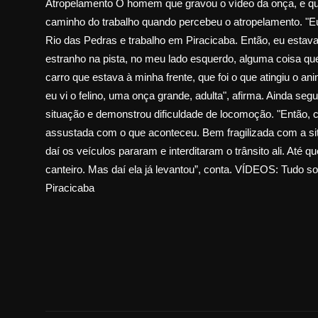
Atropelamento O homem que gravou o vídeo da onça, e qu
caminho do trabalho quando percebeu o atropelamento. "
Rio das Pedras e trabalho em Piracicaba. Então, eu estava
estranho na pista, no meu lado esquerdo, alguma coisa que
carro que estava à minha frente, que foi o que atingiu o a
eu vi o felino, uma onça grande, adulta", afirma. Ainda s
situação e demonstrou dificuldade de locomoção. "Então,
assustada com o que aconteceu. Bem fragilizada com a sit
daí os veículos pararam e interditaram o trânsito ali. Até 
canteiro. Mas daí ela já levantou”, conta. VÍDEOS: Tudo so
Piracicaba