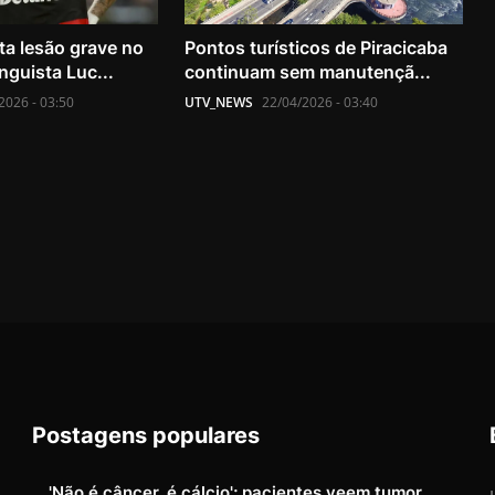
a lesão grave no
Pontos turísticos de Piracicaba
nguista Luc...
continuam sem manutençã...
2026 - 03:50
UTV_NEWS
22/04/2026 - 03:40
Postagens populares
'Não é câncer, é cálcio'; pacientes veem tumor