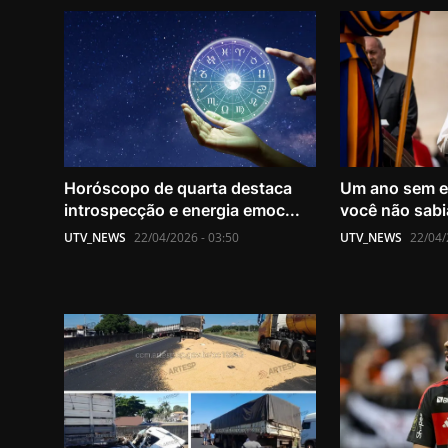
Horóscopo de quarta destaca
Um ano sem el
introspecção e energia emoc...
você não sabia
UTV_NEWS
22/04/2026 - 03:50
UTV_NEWS
22/04/