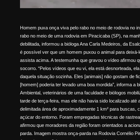
Homem puxa onça viva pelo rabo no meio de rodovia no int
rabo no meio de uma rodovia em Piracicaba (SP), na manhã
debilitada, informou a bióloga Ana Carla Medeiros, da Esa
é possível ver que um homem puxou o animal para deixá-lo 
assista acima. A testemunha que gravou o vídeo afirmou qu
socorro. “Pelos vídeos que eu vi, ela está desnorteada, ela e
daquela situação sozinha. Eles [animais] não gostam de fic
[homem] poderia ter levado uma boa mordida”, informa a bi
Ambiental, veterinários de uma faculdade e biólogos mobili
tarde de terça-feira, mas ele não havia sido localizado até
delimitada área de aproximadamente 1 km² para buscas, co
açúcar do entorno. Foram empregadas técnicas de rastre
afirmou que moradores da região foram orientados a acio
parda. Imagem mostra onça-parda na Rodovia Cornélio Pi