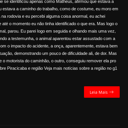
e se identificou apenas como Matheus, afirmou que estava a
Eu estava a caminho do trabalho, como de costume, eu moro em
 na rodovia e eu percebi alguma coisa anormal, eu achei
 até o momento eu não tinha identificado o que era. Mas logo o
nimal, parou. Eu parei logo em seguida e olhando mais uma vez,
egundo a testemunha, o animal aparentou estar assustado com a
 com o impacto do acidente, a onça, aparentemente, estava bem
uação, demonstrando um pouco de dificuldade ali, de dor. Mas
que o motorista do caminhão, o outro, conseguiu remover ela pro
bre Piracicaba e região Veja mais notícias sobre a região no g1
Leia Mais