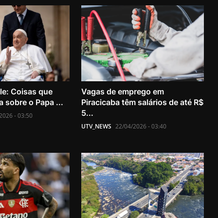
e: Coisas que
Vagas de emprego em
 sobre o Papa ...
Piracicaba têm salários de até R$
5...
2026 - 03:50
UTV_NEWS
22/04/2026 - 03:40