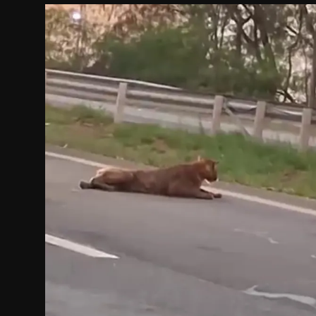
Internacional
APOIE
Educação
Justiça
Política
Saúde
Esportes
Fama e TV
FALE CONOSCO