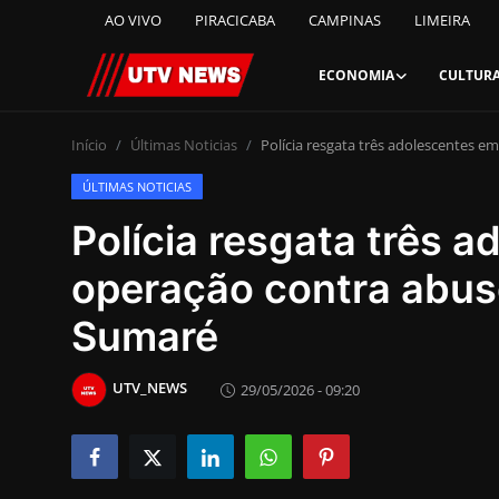
AO VIVO
PIRACICABA
CAMPINAS
LIMEIRA
ECONOMIA
CULTUR
AO VIVO
Início
Últimas Noticias
Polícia resgata três adolescentes e
ÚLTIMAS NOTICIAS
PIRACICABA
Polícia resgata três 
CAMPINAS
operação contra abuso
LIMEIRA
Sumaré
ESPIRITO SANTO
UTV_NEWS
29/05/2026 - 09:20
Economia
Cultura