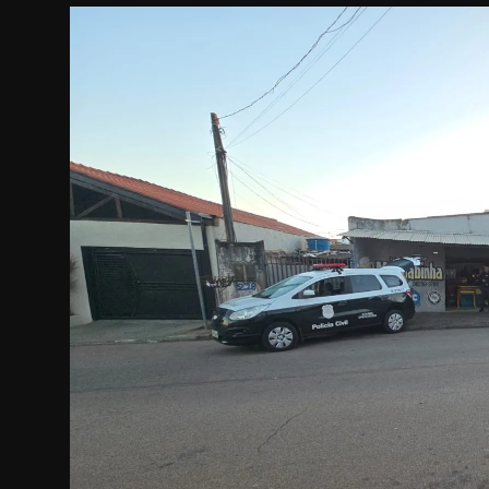
Internacional
APOIE
Educação
Justiça
Política
Saúde
Esportes
Fama e TV
FALE CONOSCO