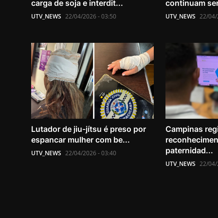
carga de soja e interdit...
continuam se
UTV_NEWS
22/04/2026 - 03:50
UTV_NEWS
22/04/
Lutador de jiu-jítsu é preso por
Campinas regis
espancar mulher com be...
reconhecimen
paternidad...
UTV_NEWS
22/04/2026 - 03:40
UTV_NEWS
22/04/