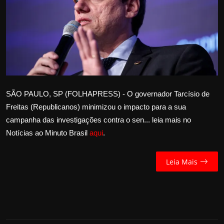
Internacional
APOIE
Educação
Justiça
SÃO PAULO, SP (FOLHAPRESS) - O governador Tarcísio de
Freitas (Republicanos) minimizou o impacto para a sua
Política
campanha das investigações contra o sen... leia mais no
Notícias ao Minuto Brasil
aqui
.
Saúde
Esportes
Leia Mais
Fama e TV
FALE CONOSCO