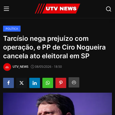
POLÍTICA
AO VIVO
Tarcísio nega prejuízo com
operação, e PP de Ciro Nogueira
PIRACICABA
cancela ato eleitoral em SP
CAMPINAS
UTV_NEWS
08/05/2026 - 18:50
LIMEIRA
ESPIRITO SANTO
Economia
Cultura