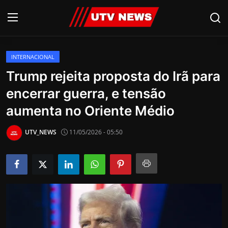
INTERNACIONAL
AO VIVO
Trump rejeita proposta do Irã para
encerrar guerra, e tensão
PIRACICABA
aumenta no Oriente Médio
CAMPINAS
UTV_NEWS
11/05/2026 - 05:50
LIMEIRA
ESPIRITO SANTO
Economia
Cultura