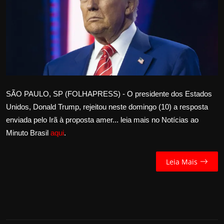
Internacional
APOIE
Educação
Justiça
SÃO PAULO, SP (FOLHAPRESS) - O presidente dos Estados
Unidos, Donald Trump, rejeitou neste domingo (10) a resposta
Política
enviada pelo Irã à proposta amer... leia mais no Notícias ao
Minuto Brasil
aqui
.
Saúde
Esportes
Leia Mais
Fama e TV
FALE CONOSCO