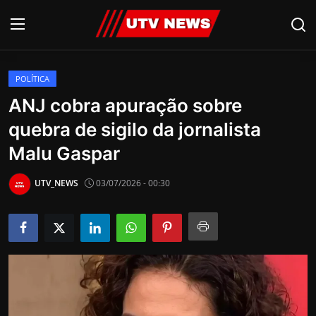
POLÍTICA
AO VIVO
ANJ cobra apuração sobre
quebra de sigilo da jornalista
PIRACICABA
Malu Gaspar
CAMPINAS
UTV_NEWS
03/07/2026 - 00:30
LIMEIRA
ESPIRITO SANTO
Economia
Cultura