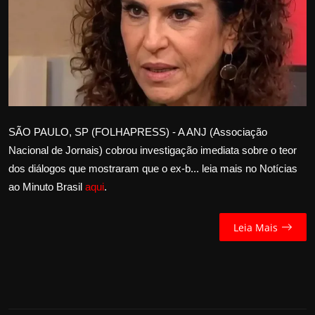
Internacional
APOIE
Educação
Justiça
SÃO PAULO, SP (FOLHAPRESS) - A ANJ (Associação
Nacional de Jornais) cobrou investigação imediata sobre o teor
Política
dos diálogos que mostraram que o ex-b... leia mais no Notícias
ao Minuto Brasil
aqui
.
Saúde
Esportes
Leia Mais
Fama e TV
FALE CONOSCO