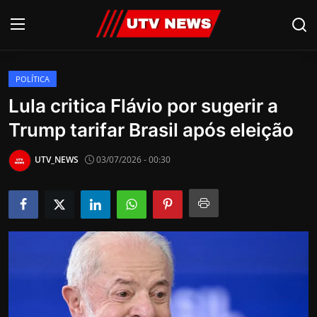
POLÍTICA
AO VIVO
Lula critica Flávio por sugerir a
Trump tarifar Brasil após eleição
PIRACICABA
CAMPINAS
UTV_NEWS
03/07/2026 - 00:30
LIMEIRA
ESPIRITO SANTO
Economia
Cultura