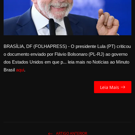
Internacional
APOIE
Educação
BRASÍLIA, DF (FOLHAPRESS) - O presidente Lula (PT) criticou
Justiça
o documento enviado por Flávio Bolsonaro (PL-RJ) ao governo
dos Estados Unidos em que p... leia mais no Notícias ao Minuto
Política
Brasil
aqui
.
Saúde
Leia Mais
Esportes
Fama e TV
FALE CONOSCO
ARTIGO ANTERIOR