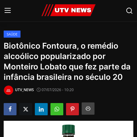
SAÚDE
AO VIVO
Biotônico Fontoura, o remédio
alcoólico popularizado por
PIRACICABA
Monteiro Lobato que fez parte da
CAMPINAS
infância brasileira no século 20
LIMEIRA
UTV_NEWS
07/07/2026 - 10:20
ESPIRITO SANTO
Economia
Cultura