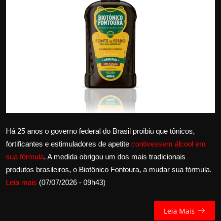
Internacional
APOIE
Educação
Justiça
Política
Há 25 anos o governo federal do Brasil proibiu que tônicos,
Saúde
fortificantes e estimuladores de apetite
contivessem álcool em
Esportes
sua fórmula
. A medida obrigou um dos mais tradicionais
produtos brasileiros, o Biotônico Fontoura, a mudar sua fórmula.
Fama e TV
Leia mais
(07/07/2026 - 09h43)
FALE CONOSCO
Leia Mais