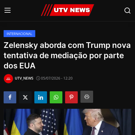
INTERNACIONAL
AO VIVO
Zelensky aborda com Trump nova
tentativa de mediação por parte
PIRACICABA
dos EUA
CAMPINAS
UTV_NEWS
05/07/2026 - 12:20
LIMEIRA
ESPIRITO SANTO
Economia
Cultura