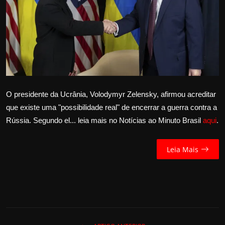
Internacional
APOIE
Educação
Justiça
O presidente da Ucrânia, Volodymyr Zelensky, afirmou acreditar
que existe uma "possibilidade real" de encerrar a guerra contra a
Política
Rússia. Segundo el... leia mais no Notícias ao Minuto Brasil
aqui
.
Saúde
Leia Mais
Esportes
Fama e TV
FALE CONOSCO