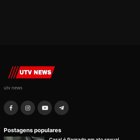
utv news
Postagens populares
Casal é flagrado em ato sexual