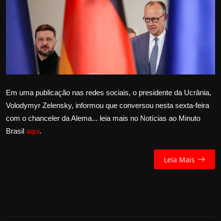
Internacional
APOIE
Educação
Justiça
Em uma publicação nas redes sociais, o presidente da Ucrânia,
Volodymyr Zelensky, informou que conversou nesta sexta-feira
Política
com o chanceler da Alema... leia mais no Notícias ao Minuto
Brasil
aqui
.
Saúde
Esportes
Leia Mais
Fama e TV
FALE CONOSCO