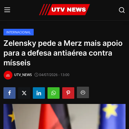
INTERNACIONAL
AO VIVO
Zelensky pede a Merz mais apoio
para a defesa antiaérea contra
PIRACICABA
mísseis
CAMPINAS
UTV_NEWS
04/07/2026 - 13:00
LIMEIRA
ESPIRITO SANTO
Economia
Cultura