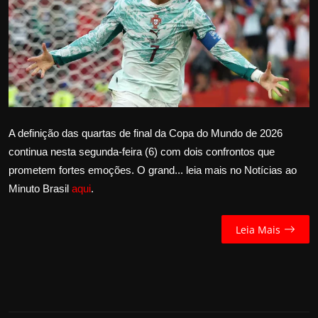
Internacional
APOIE
Educação
Justiça
A definição das quartas de final da Copa do Mundo de 2026
continua nesta segunda-feira (6) com dois confrontos que
Política
prometem fortes emoções. O grand... leia mais no Notícias ao
Minuto Brasil
aqui
.
Saúde
Esportes
Leia Mais
Fama e TV
FALE CONOSCO