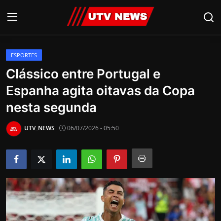
ESPORTES
AO VIVO
Clássico entre Portugal e
Espanha agita oitavas da Copa
PIRACICABA
nesta segunda
CAMPINAS
UTV_NEWS
06/07/2026 - 05:50
LIMEIRA
ESPIRITO SANTO
Economia
Cultura