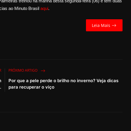
iras treinou na manhã desta segunda-feira (06) e tem duas
ícias ao Minuto Brasil
aqui
.
Leia Mais
R
PRÓXIMO ARTIGO
m
Por que a pele perde o brilho no inverno? Veja dicas
.
para recuperar o viço