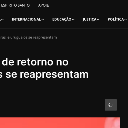
ESPIRITO SANTO
APOIE
A
INTERNACIONAL
EDUCAÇÃO
JUSTIÇA
POLÍTICA
iras, e uruguaios se reapresentam
 de retorno no
s se reapresentam