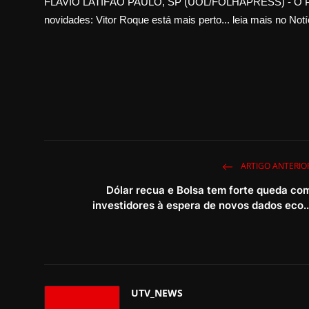
FLAVIO LATIFÃO PAULO, SP (UOL/FOLHAPRESS) - O Palme
novidades: Vitor Roque está mais perto... leia mais no Not
ARTIGO ANTERIO
Dólar recua e Bolsa tem forte queda co
investidores à espera de novos dados eco..
UTV_NEWS