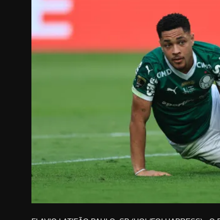
Internacional
APOIE
Educação
Justiça
Política
Saúde
Esportes
Fama e TV
FALE CONOSCO