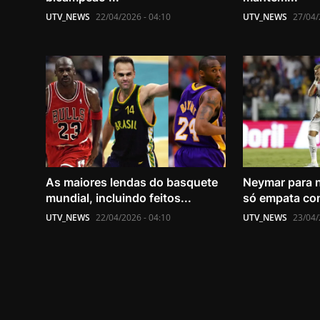
UTV_NEWS
22/04/2026 - 04:10
UTV_NEWS
27/04/
As maiores lendas do basquete
Neymar para n
mundial, incluindo feitos...
só empata com
UTV_NEWS
22/04/2026 - 04:10
UTV_NEWS
23/04/