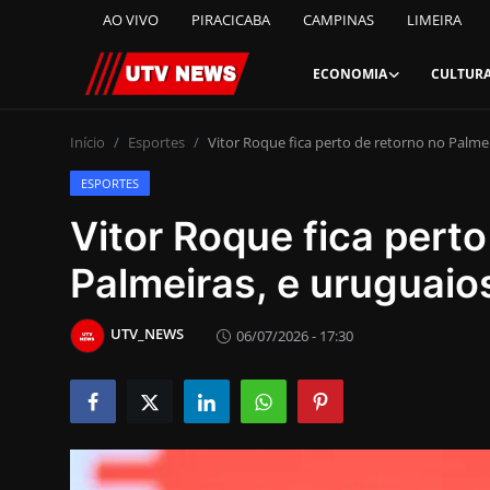
AO VIVO
PIRACICABA
CAMPINAS
LIMEIRA
ECONOMIA
CULTUR
AO VIVO
Início
Esportes
Vitor Roque fica perto de retorno no Palme
ESPORTES
PIRACICABA
Vitor Roque fica perto
CAMPINAS
Palmeiras, e uruguaio
LIMEIRA
UTV_NEWS
06/07/2026 - 17:30
ESPIRITO SANTO
Economia
Cultura