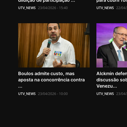
diluição de participação ...
para cobrir r
UTV_NEWS
23/04/2026 - 15:40
UTV_NEWS
22/04/
Boulos admite custo, mas
Alckmin defe
aposta na concorrência contra
discussão sob
...
Venezu...
UTV_NEWS
23/04/2026 - 10:00
UTV_NEWS
23/04/