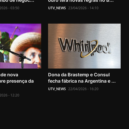
ombo de negóc...
ouro terá novas regras no B...
2026 - 03:50
UTV_NEWS
23/04/2026 - 14:10
nde nova
Dona da Brastemp e Consul
re presença da
fecha fábrica na Argentina e ...
UTV_NEWS
22/04/2026 - 16:20
2026 - 12:20