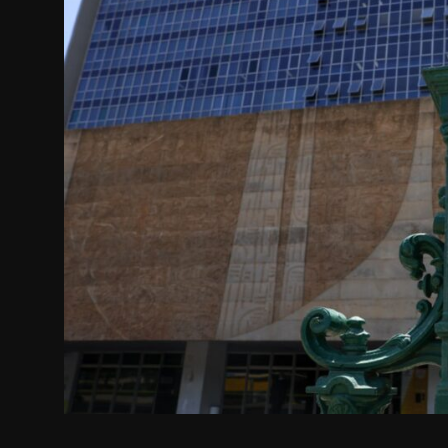
Internacional
APOIE
Educação
Justiça
Política
Saúde
Esportes
Fama e TV
FALE CONOSCO