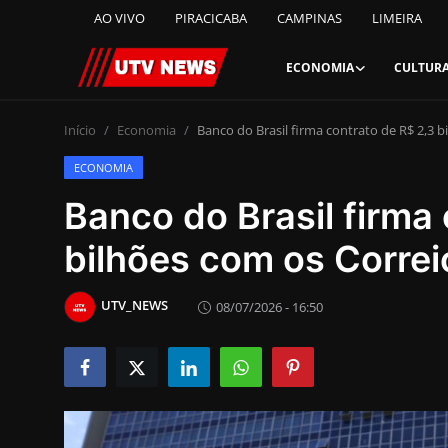
AO VIVO
PIRACICABA
CAMPINAS
LIMEIRA
ECONOMIA
CULTUR
AO VIVO
Início
Economia
Banco do Brasil firma contrato de R$ 2,3 b
ECONOMIA
PIRACICABA
Banco do Brasil firma
CAMPINAS
bilhões com os Correi
LIMEIRA
UTV_NEWS
08/07/2026 - 16:50
ESPIRITO SANTO
Economia
Cultura