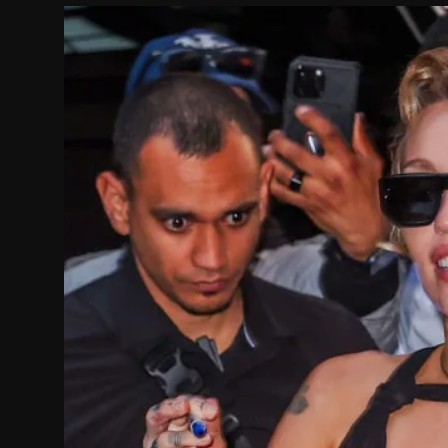
Internacional
APOIE
Educação
Justiça
Política
Saúde
Esportes
Fama e TV
FALE CONOSCO