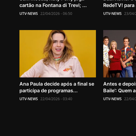
cartão na Fontana di Trevi; ...
RedeTV! para a
UTV-NEWS
22/04/2026 - 06:50
UTV-NEWS
23/04/
Ana Paula decide após a final se
Antes e depoi
participa de programas...
Baile': Quem a
UTV-NEWS
22/04/2026 - 03:40
UTV-NEWS
22/04/