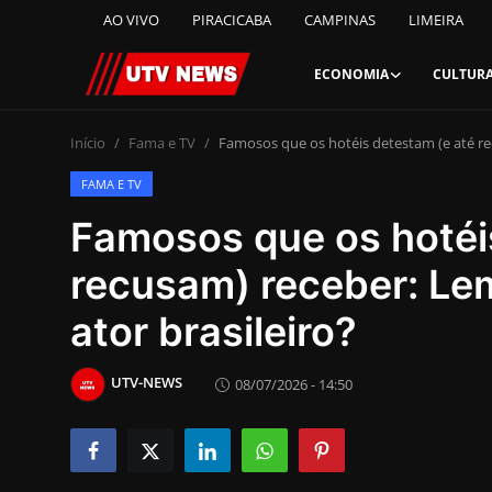
AO VIVO
PIRACICABA
CAMPINAS
LIMEIRA
ECONOMIA
CULTUR
AO VIVO
Início
Fama e TV
Famosos que os hotéis detestam (e até re
FAMA E TV
PIRACICABA
Famosos que os hotéi
CAMPINAS
recusam) receber: Le
LIMEIRA
ator brasileiro?
ESPIRITO SANTO
UTV-NEWS
08/07/2026 - 14:50
Economia
Cultura