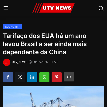
ECONOMIA
AO VIVO
Tarifaço dos EUA há um ano
levou Brasil a ser ainda mais
PIRACICABA
dependente da China
CAMPINAS
UTV_NEWS
08/07/2026 - 11:50
LIMEIRA
ESPIRITO SANTO
Economia
Cultura