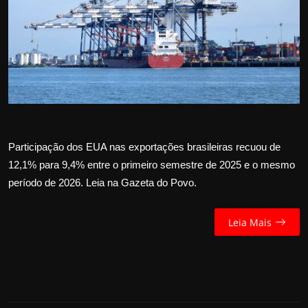
Internacional
APOIE
Educação
Justiça
Participação dos EUA nas exportações brasileiras recuou de
Política
12,1% para 9,4% entre o primeiro semestre de 2025 e o mesmo
período de 2026. Leia na Gazeta do Povo.
Saúde
Esportes
Leia Mais
Fama e TV
FALE CONOSCO