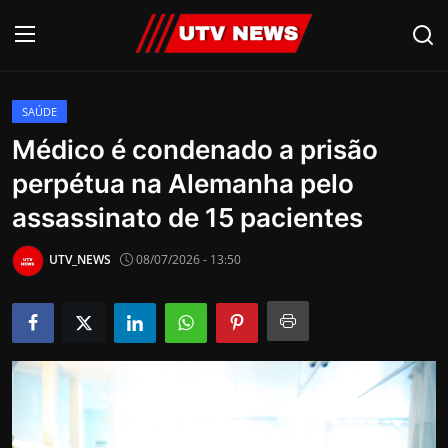
SAÚDE
AO VIVO
Médico é condenado a prisão
perpétua na Alemanha pelo
PIRACICABA
assassinato de 15 pacientes
CAMPINAS
UTV_NEWS
08/07/2026 - 13:50
LIMEIRA
ESPIRITO SANTO
Economia
Cultura