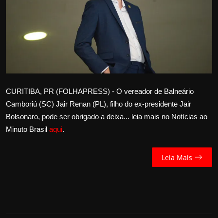
Internacional
APOIE
Educação
Justiça
CURITIBA, PR (FOLHAPRESS) - O vereador de Balneário
Camboriú (SC) Jair Renan (PL), filho do ex-presidente Jair
Política
Bolsonaro, pode ser obrigado a deixa... leia mais no Notícias ao
Minuto Brasil
aqui
.
Saúde
Esportes
Leia Mais
Fama e TV
FALE CONOSCO