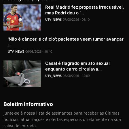
Real Madrid fez proposta irrecusável,
mas Rodri deu o '...
UTV_NEWS
07/08/2026 - 06:10
'Não é câncer, é cálcio'; pacientes veem tumor avançar
...
UTV_NEWS
06/08/2026 - 10:40
Casal é flagrado em ato sexual
enquanto carro circulava...
UTV_NEWS
05/08/2026 - 12:00
Boletim informativo
Junte-se à nossa lista de assinantes para receber as últimas
notícias, atualizações e ofertas especiais diretamente na sua
caixa de entrada.