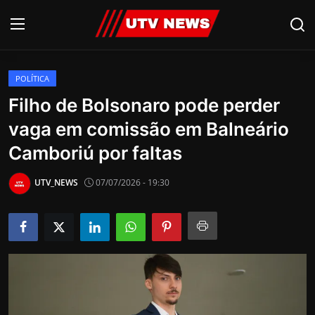
POLÍTICA
AO VIVO
Filho de Bolsonaro pode perder
vaga em comissão em Balneário
PIRACICABA
Camboriú por faltas
CAMPINAS
UTV_NEWS
07/07/2026 - 19:30
LIMEIRA
ESPIRITO SANTO
Economia
Cultura