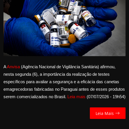
Internacional
APOIE
Educação
Justiça
Política
A
Anvisa
(Agência Nacional de Vigilância Sanitária) afirmou,
nesta segunda (6), a importância da realização de testes
Saúde
específicos para avaliar a segurança e a eficácia das canetas
emagrecedoras fabricadas no Paraguai antes de esses produtos
Esportes
serem comercializados no Brasil.
Leia mais
(07/07/2026 - 19h54)
Fama e TV
Leia Mais
FALE CONOSCO