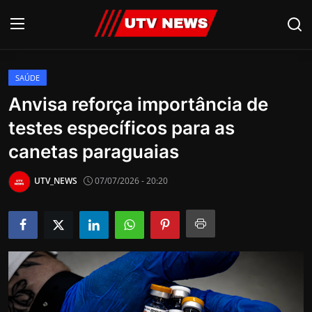
SAÚDE
AO VIVO
Anvisa reforça importância de
testes específicos para as
PIRACICABA
canetas paraguaias
CAMPINAS
UTV_NEWS
07/07/2026 - 20:20
LIMEIRA
ESPIRITO SANTO
Economia
Cultura