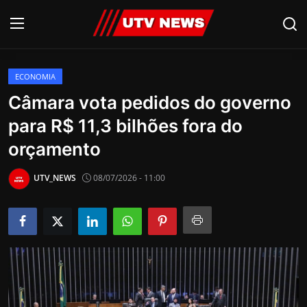
ECONOMIA
AO VIVO
Câmara vota pedidos do governo
para R$ 11,3 bilhões fora do
PIRACICABA
orçamento
CAMPINAS
UTV_NEWS
08/07/2026 - 11:00
LIMEIRA
ESPIRITO SANTO
Economia
Cultura