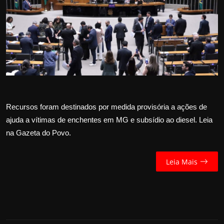
Internacional
APOIE
Educação
Justiça
Recursos foram destinados por medida provisória a ações de
Política
ajuda a vítimas de enchentes em MG e subsídio ao diesel. Leia
na Gazeta do Povo.
Saúde
Esportes
Leia Mais
Fama e TV
FALE CONOSCO